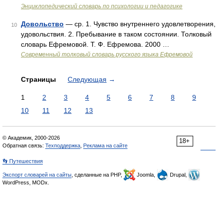
Энциклопедический словарь по психологии и педагогике
Довольство
— ср. 1. Чувство внутреннего удовлетворения,
10
удовольствия. 2. Пребывание в таком состоянии. Толковый
словарь Ефремовой. Т. Ф. Ефремова. 2000 …
Современный толковый словарь русского языка Ефремовой
Страницы
Следующая
→
1
2
3
4
5
6
7
8
9
10
11
12
13
© Академик, 2000-2026
18+
Обратная связь:
Техподдержка
,
Реклама на сайте
👣 Путешествия
Экспорт словарей на сайты
, сделанные на PHP,
Joomla,
Drupal,
WordPress, MODx.