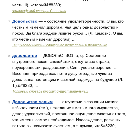
часть III), который&#8230; …
Философский словарь Спонвиля
Довольство
— – состояние удовлетворенности. О вы, кто
7
честным изменил дорогам, Чья цель одна: довольство и
покой, Вы блага жадной ловите рукой… (Л. Камоэнс, О вы,
кто честным изменил дорогам) …
Энциклопедический словарь по психологии и педагогике
довольство
— ДОВОЛЬСТВО1, а, ср Состояние
8
внутреннего покоя, спокойствия, отсутствие страха,
неуверенности, раздражения; Син.: удовлетворение. …
Весенняя природа вселяет в душу отрадные чувства
довольства настоящим и светлой надежды на будущее (Л.
Т.).&#8230; …
Толковый словарь русских существительных
Довольство малым
— – отсутствие в сознании мотива
9
избыточности (см.), нежелание иметь много имущества,
денег, удовольствий, постоянное ощущение счастья от того,
что имеешь самое необходимое. Наслаждение, роскошь –
вот что вы называете счастьем, а я думаю, что&#8230; …