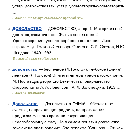
УДОВЛЕТВОРЯТЬ/УДОВЛЕТВОРИТЬ, утолять/утолить,
устар. довольствовать, устар. ублаготворять/ублаготворить
…
Словарь-тезаурус синонимов русской речи
ДОВОЛЬСТВО
— ДОВОЛЬСТВО, а, ср. 1. Материальный
4
достаток, зажиточность. Жить в довольстве. 2.
Удовлетворение, удовлетворённое состояние. Лицо
выражает д. Толковый словарь Ожегова. С.И. Ожегов, Н.Ю.
Шведова. 1949 1992 …
Толковый словарь Ожегова
довольство
— беспечное (Л.Толстой); глубокое (Бунин);
5
ленивое (Л.Толстой) Эпитеты литературной русской речи.
М: Поставщик двора Его Величества товарищество
Скоропечатни А. А. Левенсон . А. Л. Зеленецкий. 1913 …
Словарь эпитетов
Довольство
— Довольство ♦ Felicité Абсолютное
6
счастье, непреходящая радость, на протяжении
продолжительного времени сохраняющая
неослабевающую силу. Но в самом понятии довольства
заключено противоречие. Это переход (Спиноза, «Этика»,